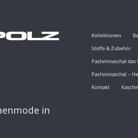
Kollektionen
B
Stoffe & Zubehör
Pashminaschal das 
Pashminaschal – He
Kontakt
Kaschm
menmode in