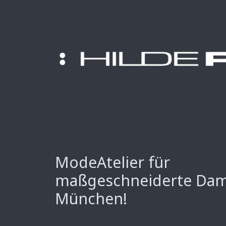
ModeAtelier für
maßgeschneiderte Da
München!