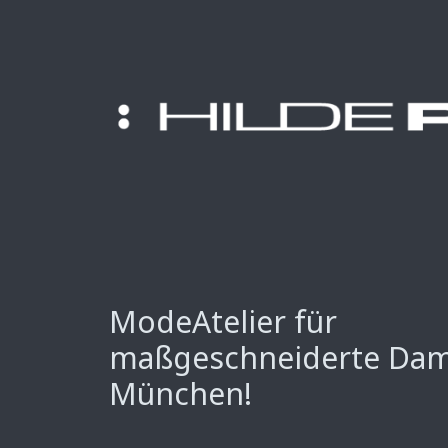
ModeAtelier für
maßgeschneiderte Da
München!