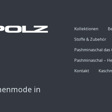
Kollektionen
B
Stoffe & Zubehör
Pashminaschal das 
Pashminaschal – He
Kontakt
Kaschm
menmode in