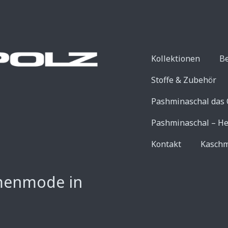
Kollektionen
B
Stoffe & Zubehör
Pashminaschal das 
Pashminaschal – He
Kontakt
Kaschm
menmode in