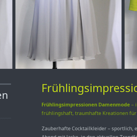
Frühlingsimpres
en
Frühlingsimpressionen Damenmode
– 
frühlingshaft, traumhafte Kreationen fü
Zauberhafte Cocktailkleider – sportlich, e