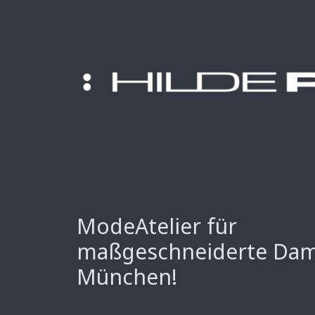
ModeAtelier für
maßgeschneiderte Da
München!