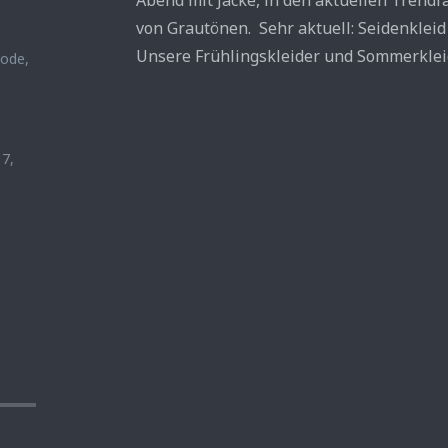
Abend mit Jacke, in den aktuellen Trend
von Grautönen. Sehr aktuell: Seidenkleid 
Unsere Frühlingskleider und Sommerkleid
Mode
,
17
,