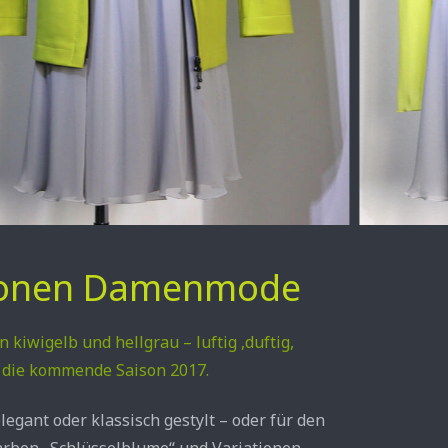
sionen Damenmode
in kiwigelb und hellgrau – luftig ,duftig,
r die kommende Saison 2017.
legant oder klassisch gestylt – oder für den