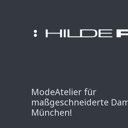
ModeAtelier für
maßgeschneiderte Da
München!