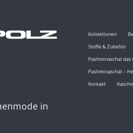
Kollektionen
B
Stoffe & Zubehör
Pashminaschal das 
Pashminaschal – He
Kontakt
Kaschm
menmode in