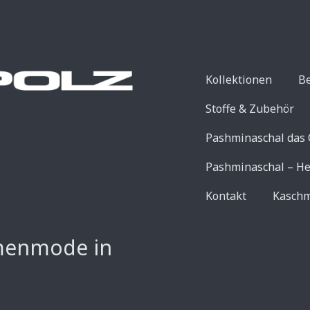
Kollektionen
B
Stoffe & Zubehör
Pashminaschal das 
Pashminaschal – He
Kontakt
Kaschm
menmode in