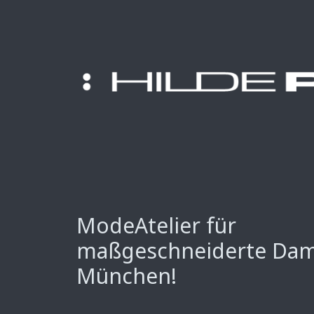
ModeAtelier für
maßgeschneiderte Da
München!