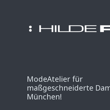
ModeAtelier für
maßgeschneiderte Da
München!