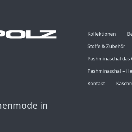
Kollektionen
B
Stoffe & Zubehör
Pashminaschal das 
Pashminaschal – He
Kontakt
Kaschm
menmode in