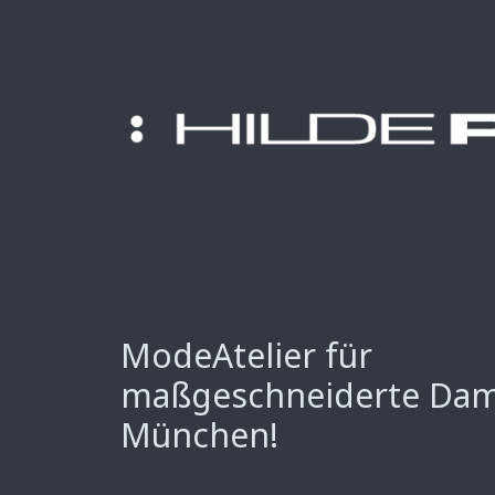
ModeAtelier für
maßgeschneiderte Da
München!