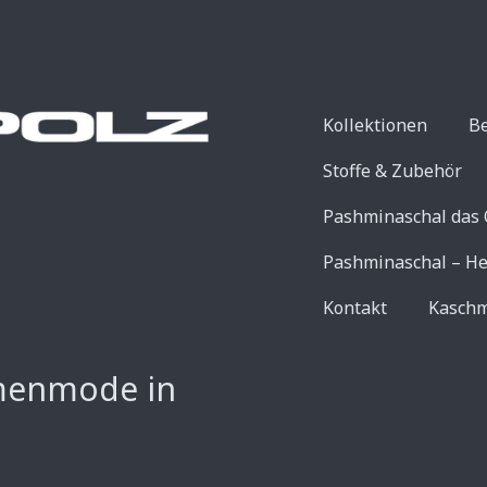
Kollektionen
B
Stoffe & Zubehör
Pashminaschal das 
Pashminaschal – He
Kontakt
Kaschm
menmode in