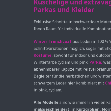
Kuschelige und extravag
Parkas und Kleider
Exklusive Schnitte in hochwertigen Mate
Ihnen Raum für individuelle Kombination
Winter-Trenchcoat
aus Loden in 100 % W
Schnittvariationen möglich, sogar mit S
Kostüme,
sowohl für indoor und outdoor t
Winterfarbe cyclam und pink.
Parka,
wass
abnehmbarer Kapuze mit Pelzverbrämung, 
Begleiter für die herbstlichen und winte
schwarzem Leder hier kombiniert mit
Ch
in pink, cyclam.
Alle Modelle
sind wie immer in vielen F
maßgeschneidert,
in
Kurzgrößen,
Nor