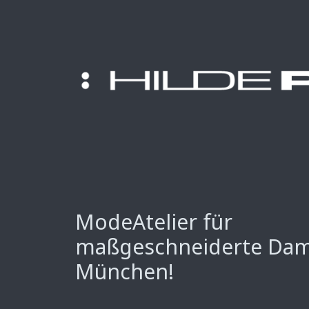
ModeAtelier für
maßgeschneiderte Da
München!