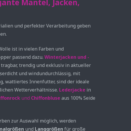
ante Mäntel, Jacken,
rialien und perfekter Verarbeitung geben
en.
olle ist in vielen Farben und
hopper passend dazu.
Winterjacken und -
ragbar, trendig und exklusiv in aktueller
erdicht und windundurchlässig, mit
wattiertes Innenfutter, sind der ideale
rlichen Wetterverhältnisse.
Lederjacke
in
iffonrock
und
Chiffonbluse
aus 100% Seide
arben zur Auswahl möglich, werden
malgrößen
und
Langgrößen
für große