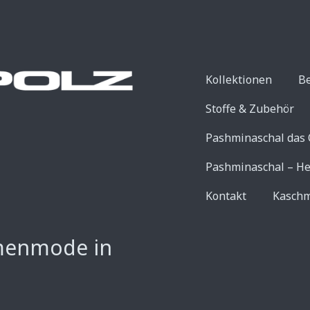
Kollektionen
B
Stoffe & Zubehör
Pashminaschal das 
Pashminaschal – He
Kontakt
Kaschm
menmode in