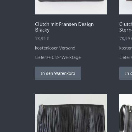
Clutch mit Fransen Design
Clutc
Blacky
Stern
78,99
€
78,99
kostenloser Versand
koste
Lieferzeit:
2-4Werktage
Liefer
In den Warenkorb
In 