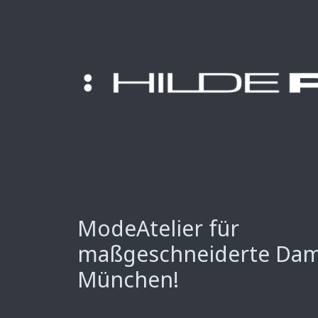
ModeAtelier für
maßgeschneiderte Da
München!