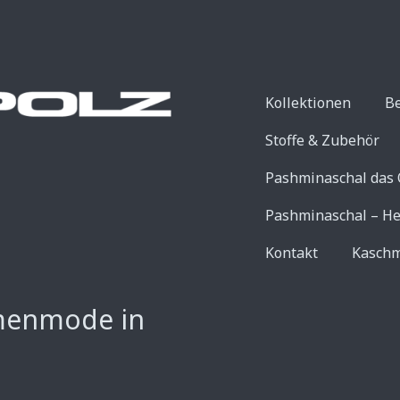
Kollektionen
B
Stoffe & Zubehör
Pashminaschal das 
Pashminaschal – He
Kontakt
Kaschm
menmode in