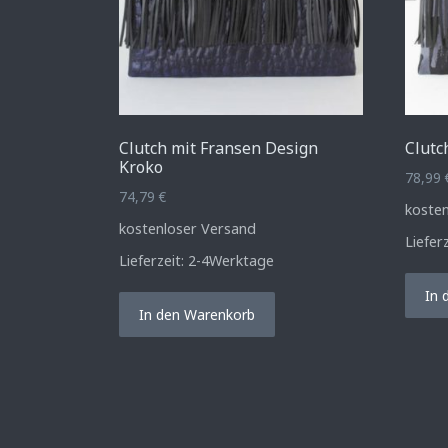
Clutch mit Fransen Design
Clutc
Kroko
78,99
74,79
€
koste
kostenloser Versand
Liefer
Lieferzeit:
2-4Werktage
In 
In den Warenkorb