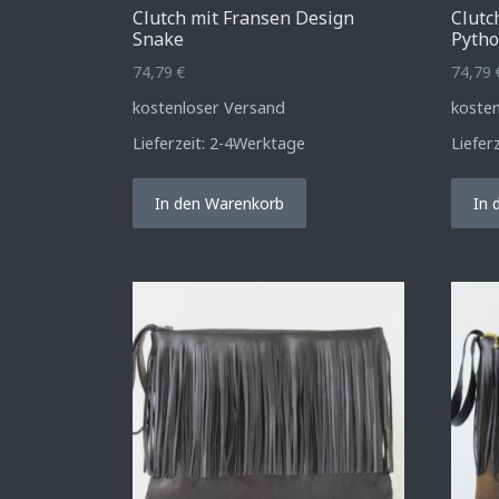
Clutch mit Fransen Design
Clutc
Snake
Pyth
74,79
€
74,79
kostenloser Versand
koste
Lieferzeit:
2-4Werktage
Liefer
In den Warenkorb
In 